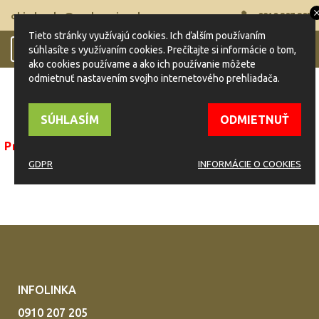
objednavky@naplnspajzu.sk
0910 207 205
Tieto stránky využívajú cookies. Ich ďalším používaním
0
súhlasíte s využívaním cookies. Prečítajte si informácie o tom,
Toggle
ako cookies používame a ako ich používanie môžete
navigation
odmietnuť nastavením svojho internetového prehliadača.
SÚKROMNÁ ZÓNA
SÚHLASÍM
ODMIETNUŤ
Pri prístupe do súkromnej zóny sa vyskytla chyba.
GDPR
INFORMÁCIE O COOKIES
INFOLINKA
0910 207 205