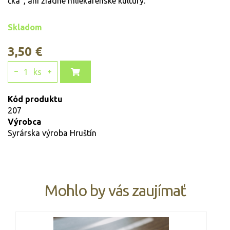
čka", ani žiadne mliekarenské kultúry.
Skladom
3,50 €
1
ks
Kód produktu
207
Výrobca
Syrárska výroba Hruštín
Mohlo by vás zaujímať