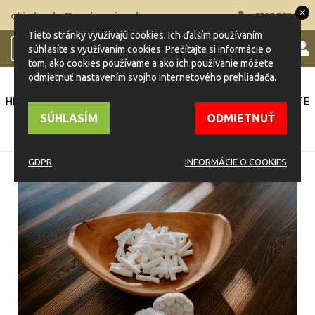
objednavky@naplnspajzu.sk
0910 207 205
Tieto stránky využívajú cookies. Ich ďalším používaním
0
súhlasíte s využívaním cookies. Prečítajte si informácie o
Toggle
tom, ako cookies používame a ako ich používanie môžete
navigation
odmietnuť nastavením svojho internetového prehliadača.
NAPLNSPAJZU.SK
VŠETKY PRODUKTY
HRUŠTÍNSKE SYROVÉ VÝROBKY
HRUŠTÍNSKE NITE
A KORBÁČIKY
OBJEDNÁVKY LEN TELEFONICKY
SÚHLASÍM
ODMIETNUŤ
HRUŠTÍNSKE CHUŤOVKY CESNAK 250G
GDPR
INFORMÁCIE O COOKIES