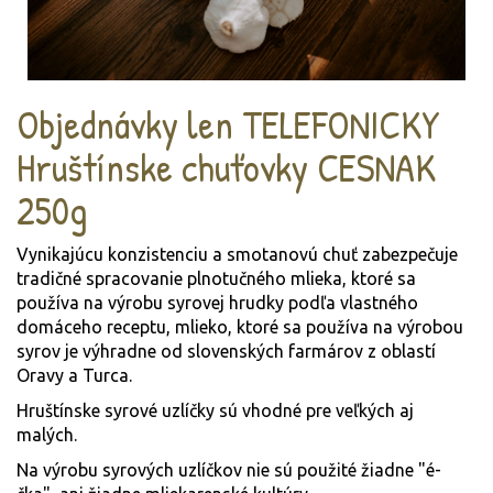
Objednávky len TELEFONICKY
Hruštínske chuťovky CESNAK
250g
Vynikajúcu konzistenciu a smotanovú chuť zabezpečuje
tradičné spracovanie plnotučného mlieka, ktoré sa
používa na výrobu syrovej hrudky podľa vlastného
domáceho receptu, mlieko, ktoré sa používa na výrobou
syrov je výhradne od slovenských farmárov z oblastí
Oravy a Turca.
Hruštínske syrové uzlíčky sú vhodné pre veľkých aj
malých.
Na výrobu syrových uzlíčkov nie sú použité žiadne "é-