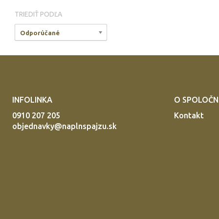
TRIEDIŤ PODĽA
Odporúčané
INFOLINKA
O SPOLOČN
0910 207 205
Kontakt
objednavky@naplnspajzu.sk