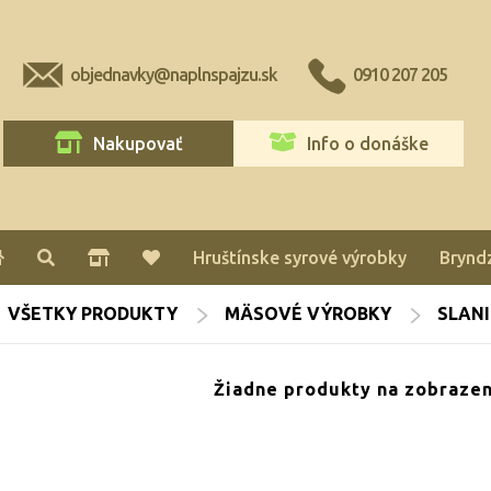
objednavky@naplnspajzu.sk
0910 207 205
Nakupovať
Info o donáške
Hruštínske syrové výrobky
Brynd
VŠETKY PRODUKTY
MÄSOVÉ VÝROBKY
SLANI
Žiadne produkty na zobrazen