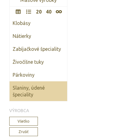
20
40
Klobásy
Nátierky
Zabíjačkové špeciality
Živočíšne tuky
Párkoviny
Slaniny, údené
špeciality
VÝROBCA
Všetko
Zrušiť