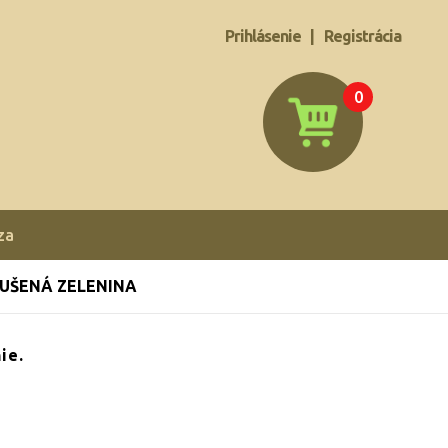
Prihlásenie
|
Registrácia
0
za
UŠENÁ ZELENINA
ie.