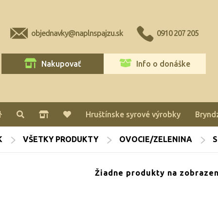
objednavky@naplnspajzu.sk
0910 207 205
Nakupovať
Info o donáške
Hruštínske syrové výrobky
Brynd
K
VŠETKY PRODUKTY
OVOCIE/ZELENINA
S
Žiadne produkty na zobrazen