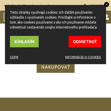
objednavky@naplnspajzu.sk
0910 207 205
Tieto stránky využívajú cookies. Ich ďalším používaním
0
súhlasíte s využívaním cookies. Prečítajte si informácie o
Toggle
tom, ako cookies používame a ako ich používanie môžete
navigation
odmietnuť nastavením svojho internetového prehliadača.
KOŠÍK
SÚHLASÍM
ODMIETNUŤ
Váš košík je prázdny.
GDPR
INFORMÁCIE O COOKIES
NAKUPOVAŤ