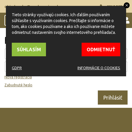
objednavky@naplnspajzu.sk
0910 207 205
Tieto stránky využívajú cookies. Ich ďalším používaním
0
súhlasíte s využívaním cookies. Prečítajte si informácie o
Toggle
tom, ako cookies používame a ako ich používanie môžete
navigation
odmietnuť nastavením svojho internetového prehliadača.
PRIHLÁSIŤ SA
SÚHLASÍM
ODMIETNUŤ
GDPR
INFORMÁCIE O COOKIES
Nová registrácia
Zabudnuté heslo
Prihlásiť